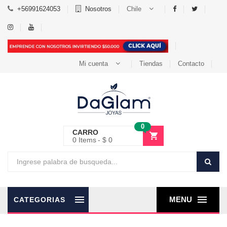
+56991624053
Nosotros
Chile
Mi cuenta
Tiendas
Contacto
0
CARRO
0
Items
$ 0
MENU
CATEGORIAS