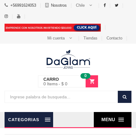
+56991624053
Nosotros
Chile
Mi cuenta
Tiendas
Contacto
0
CARRO
0
Items
$ 0
MENU
CATEGORIAS