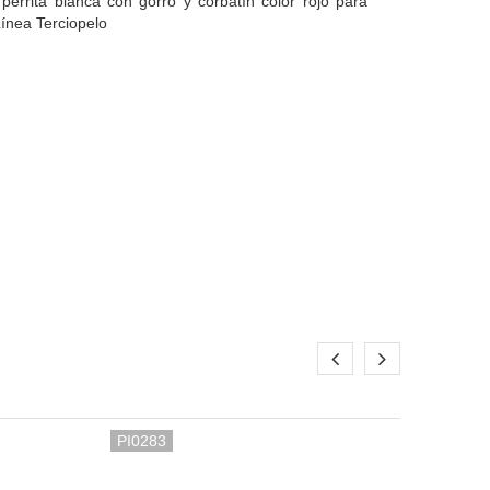
perrita blanca con gorro y corbatín color rojo para
Línea Terciopelo
PI0283
PI02