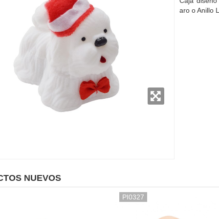
Caja diseño 
aro o Anillo 
CTOS NUEVOS
PI0327