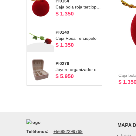
PI0164
Caja bola roja terciopelo
$ 1.350
PI0149
Caja Rosa Terciopelo
$ 1.350
PI0276
Joyero organizador con interior en Terciopelo 9,5 x 9,5 x 5cm
Caja bola
$ 5.950
$ 1.35
MAPA D
Teléfonos:
+56992299769
Inicio