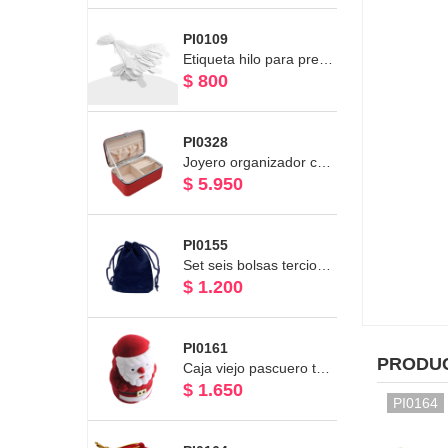
PI0109
Etiqueta hilo para precio de joyas (50 und)
$ 800
PI0328
Joyero organizador color rojo cartera 12 x 7.5 x 5.5cms
$ 5.950
PI0155
Set seis bolsas terciopelo azul
$ 1.200
PI0161
PRODU
Caja viejo pascuero terciopelo
$ 1.650
PI0164