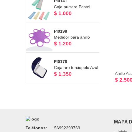
PI0141
Caja pulsera Pastel
$ 1.000
PI0198
Medidor para anillo
$ 1.200
PI0178
Caja aro terciopelo Azul
$ 1.350
$ 2.50
MAPA D
Teléfonos:
+56992299769
Inicio