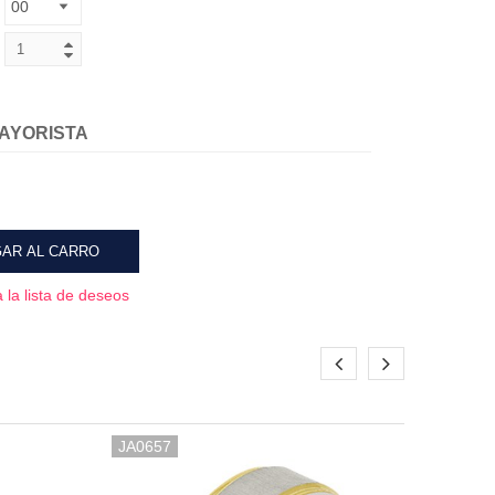
AYORISTA
AR AL CARRO
 la lista de deseos
JA0657
JA01