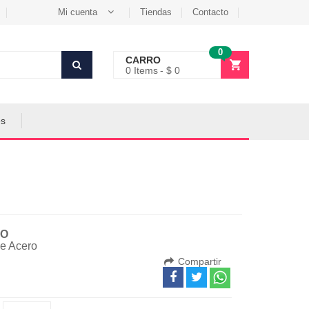
Mi cuenta
Tiendas
Contacto
0
CARRO
0
Items
$ 0
es
O
e Acero
Compartir