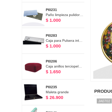
PI0231
Paño limpieza pulidor de joyas
$ 1.000
PI0283
Caja para Pulsera interior negro Línea Plata 20.5 x 4.5 x 2.5 cms
$ 1.000
PI0206
Caja anillos terciopelo Burdeo
$ 1.650
PI0235
PRODU
Maleta grande
$ 26.900
JA0702