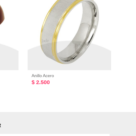
Anillo Acero
Anillo
$ 2.500
$ 7.
R