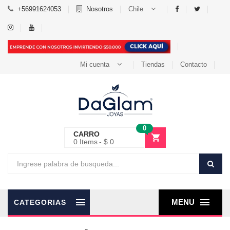
+56991624053
Nosotros
Chile
Mi cuenta
Tiendas
Contacto
0
CARRO
0
Items
$ 0
MENU
CATEGORIAS