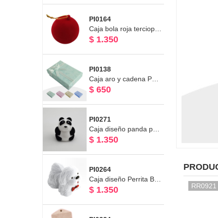
PI0164
Caja bola roja terciopelo
$ 1.350
PI0138
Caja aro y cadena Pastel
$ 650
PI0271
Caja diseño panda para Aro - Anillo Línea Terciopelo 4,5 x 5,5
$ 1.350
PRODU
PI0264
Caja diseño Perrita Blanca para aro o Anillo Línea Terciopelo
RR0921
$ 1.350