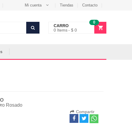
Mi cuenta
Tiendas
Contacto
0
CARRO
0
Items
$ 0
es
O
Oro Rosado
Compartir