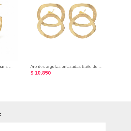
Aro argolla abierta diámetro: 30cms Baño de Oro Rosado 18K
Aro dos argollas enlazadas Baño de Oro Amarillo 18K
$ 10.850
$ 8.
R