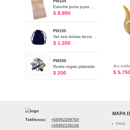
PI0334
Estuche porta joyas plegable
$ 8.950
PI0155
Set seis bolsas terciopelo azul
$ 1.200
PI0250
Aro esti
Rosita regalo plateada
$ 5.75
$ 200
MAPA D
Teléfonos:
+56992299769
Inicio
+56992236106