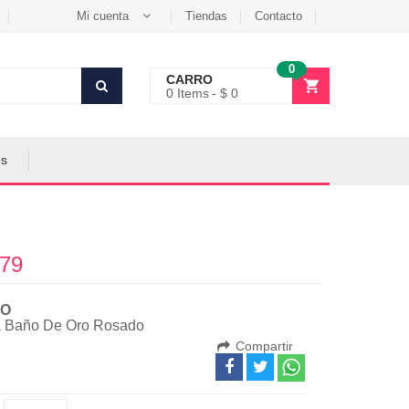
Mi cuenta
Tiendas
Contacto
0
CARRO
0
Items
$ 0
es
79
O
a Baño De Oro Rosado
Compartir