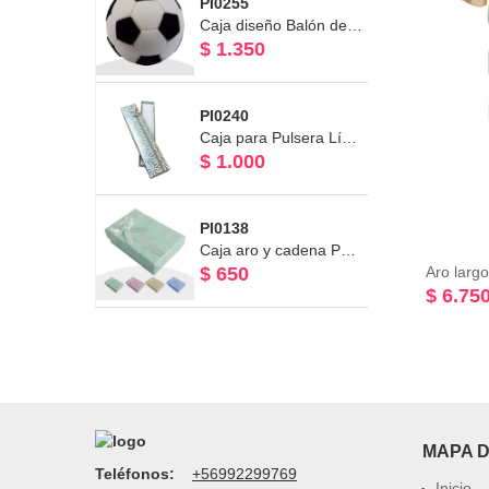
PI0255
Caja diseño Balón de Fútbol para aro o Anillo Línea Terciopelo
$ 1.350
PI0240
Caja para Pulsera Línea Plata 23 x5 x 2.5 cms
$ 1.000
PI0138
Caja aro y cadena Pastel
$ 650
$ 6.75
MAPA D
Teléfonos:
+56992299769
Inicio