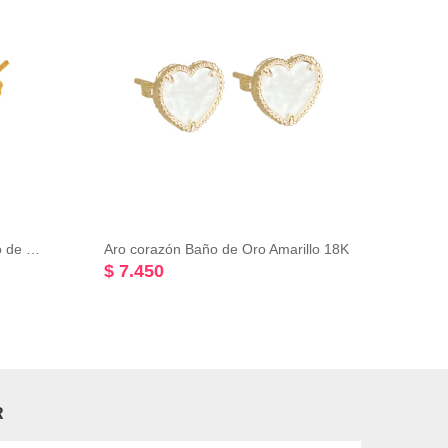
Aro perla diámetro: 08mm Baño de Oro Amarillo 18K
Aro corazón Baño de Oro Amarillo 18K
$ 7.450
$ 6.
R