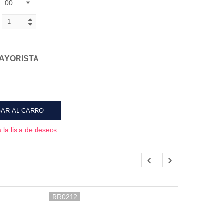
AYORISTA
AR AL CARRO
 la lista de deseos
RR0212
RR04