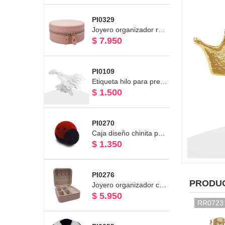
PI0329
Joyero organizador redondo color rosado con espejo cartera 9.7 x 9.7 x 5.5 cms
$ 7.950
PI0109
Etiqueta hilo para precio de joyas (100 und)
$ 1.500
PI0270
Caja diseño chinita para Aro - Anillo Línea Terciopelo 4,5 x 6cm
$ 1.350
PI0276
PRODU
Joyero organizador con interior en Terciopelo 9,5 x 9,5 x 5cm
$ 5.950
RR0723