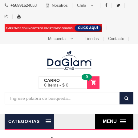
+56991624053
Nosotros
Chile
Mi cuenta
Tiendas
Contacto
0
CARRO
0
Items
$ 0
MENU
CATEGORIAS