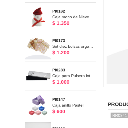
PI0162
Caja mono de Nieve terciopelo
$ 1.350
PI0173
Set diez bolsas organza con diseño
$ 1.200
PI0283
Caja para Pulsera interior negro Línea Plata 20.5 x 4.5 x 2.5 cms
$ 1.000
PI0147
PRODU
Caja anillo Pastel
$ 600
RR0941