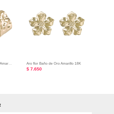
Aro media argolla Baño de Oro Amarillo 18K
Aro flor Baño de Oro Amarillo 18K
$ 7.650
$ 5.
R