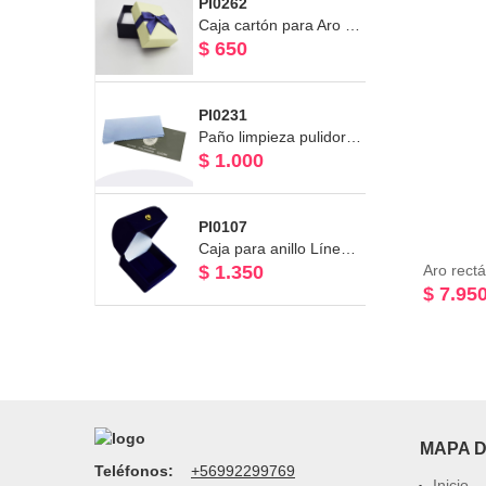
PI0262
Caja cartón para Aro o Anillo Línea Raso Azul 5.5 x 7.5 x 3.3cm
$ 650
PI0231
Paño limpieza pulidor de joyas
$ 1.000
PI0107
Caja para anillo Línea Terciopelo azul 4.5 x 4.5 x 4 cm
$ 1.350
$ 7.95
MAPA D
Teléfonos:
+56992299769
Inicio