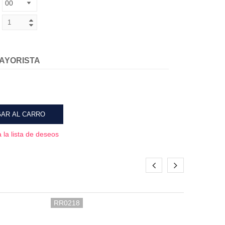
AYORISTA
AR AL CARRO
 la lista de deseos
RR0218
RR02