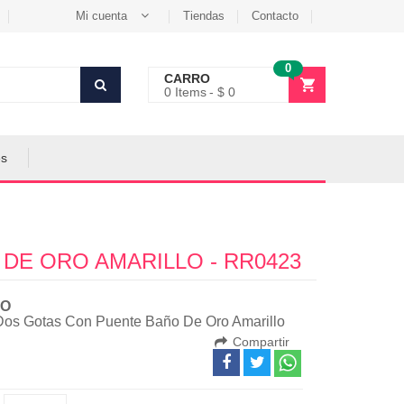
Mi cuenta
Tiendas
Contacto
0
CARRO
0
Items
$ 0
es
DE ORO AMARILLO - RR0423
O
Dos Gotas Con Puente Baño De Oro Amarillo
Compartir