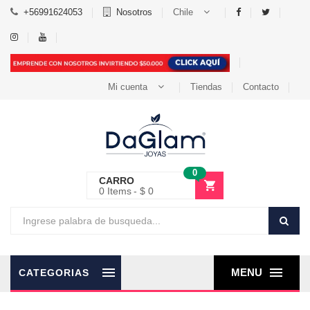
+56991624053
Nosotros
Chile
Mi cuenta
Tiendas
Contacto
0
CARRO
0
Items
$ 0
MENU
CATEGORIAS