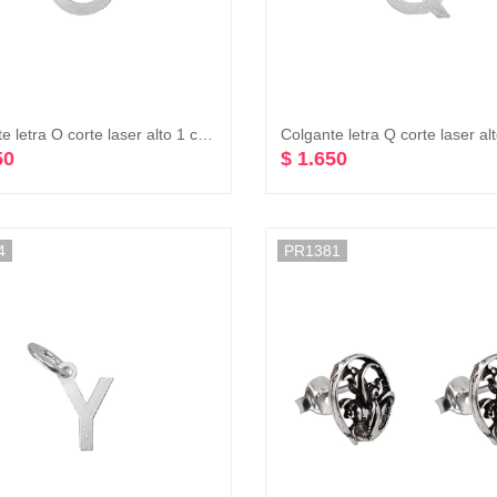
Colgante letra O corte laser alto 1 cm plata 925
50
$ 1.650
4
PR1381