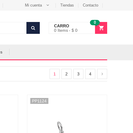
Mi cuenta
Tiendas
Contacto
0
CARRO
0
Items
$ 0
es
1
2
3
4
PP1124