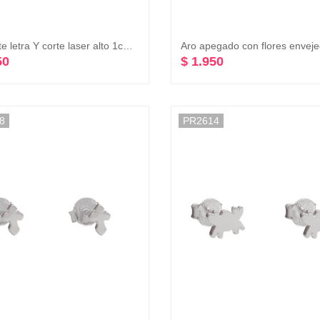
Colgante letra Y corte laser alto 1cm plata 925
50
$ 1.950
8
PR2614