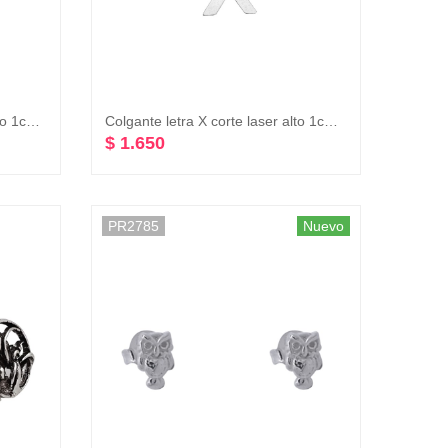
Colgante letra Q corte laser alto 1cm plata 925
Colgante letra X corte laser alto 1cm plata 925
$ 1.650
PR2785
Nuevo