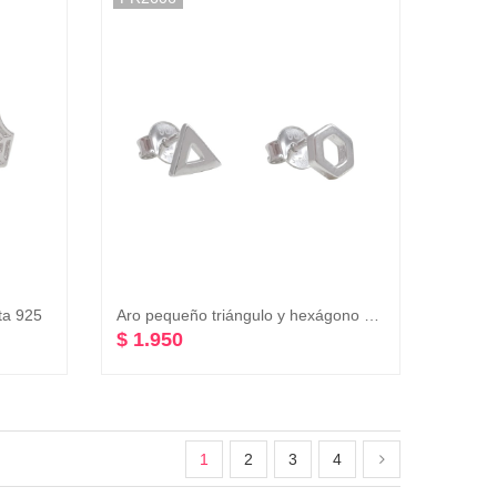
ta 925
Aro pequeño triángulo y hexágono plata 925
$ 1.950
1
2
3
4