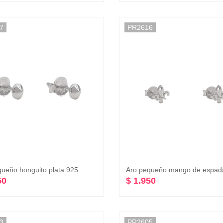
7
PR2616
queño honguito plata 925
50
$ 1.950
3
PR2605