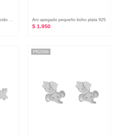
Aro apegado con flores envejecido plata 925
Aro apegado pequeño búho plata 925
$ 1.950
PR2589