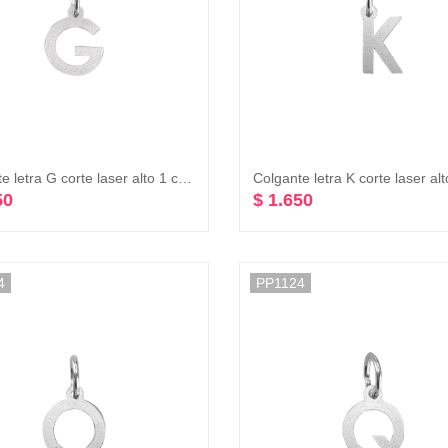
Colgante letra G corte laser alto 1 cm plata 925
50
$ 1.650
4
PP1124