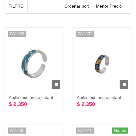
FILTRO
Ordenar por:
PA1903
PA1902
Anillo midi ring ajustable varios colores plata 925
Anillo midi ring ajustable con diseño varios colores plata 925
$ 2.350
$ 2.350
PA1900
PA1910
Nuevo