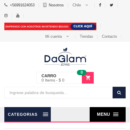
+56991624053
Nosotros
Chile
Mi cuenta
Tiendas
Contacto
0
CARRO
0
Items
$ 0
MENU
CATEGORIAS