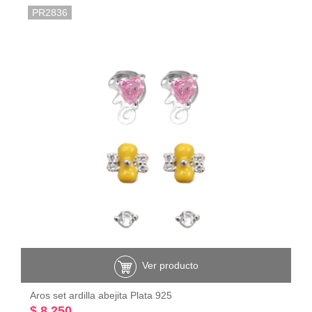
PR2836
Ver producto
Aros set ardilla abejita Plata 925
$ 8.250