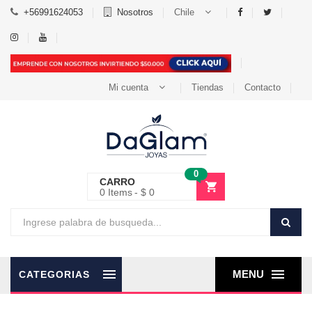
+56991624053
Nosotros
Chile
Mi cuenta
Tiendas
Contacto
0
CARRO
0
Items
$ 0
MENU
CATEGORIAS