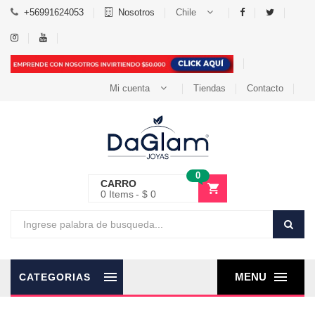
+56991624053
Nosotros
Chile
Mi cuenta
Tiendas
Contacto
0
CARRO
0
Items
$ 0
MENU
CATEGORIAS