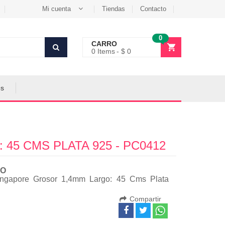
Mi cuenta
Tiendas
Contacto
0
CARRO
0
Items
$ 0
es
5 CMS PLATA 925 - PC0412
O
ngapore Grosor 1,4mm Largo: 45 Cms Plata
Compartir