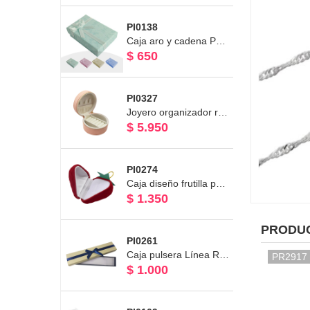
PI0138
Caja aro y cadena Pastel
$ 650
PI0327
Joyero organizador redondo color rosado cartera 9.7 x 9.7 x 5.5 cms
$ 5.950
PI0274
Caja diseño frutilla para Aro - Anillo Línea Terciopelo 5 x 4.5
$ 1.350
PRODU
PI0261
Caja pulsera Línea Raso Azul
PR2917
$ 1.000