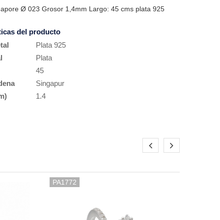
apore Ø 023 Grosor 1,4mm Largo: 45 cms plata 925
ticas del producto
tal
Plata 925
l
Plata
45
dena
Singapur
m)
1.4
PA1772
PR13