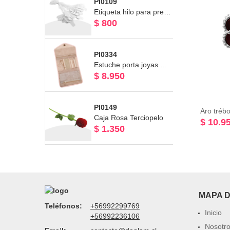
PI0109
Etiqueta hilo para precio de joyas (50 und)
$ 800
PI0334
Estuche porta joyas plegable
$ 8.950
PI0149
Caja Rosa Terciopelo
$ 10.9
$ 1.350
MAPA D
Teléfonos:
+56992299769
Inicio
+56992236106
Nosotr