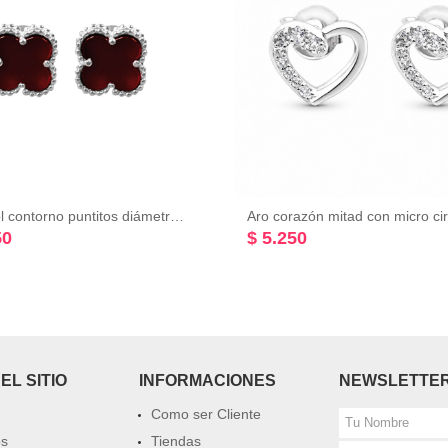
Aro trébol contorno puntitos diámetro: 9,9mm Plata 925
50
$ 5.250
EL SITIO
INFORMACIONES
NEWSLETTE
Como ser Cliente
os
Tiendas