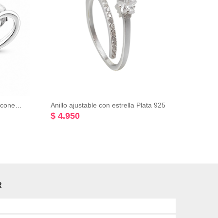
Aro corazón mitad con micro circones color cristal y mitad liso Plata 925
Anillo ajustable con estrella Plata 925
$ 4.950
$ 9.
R