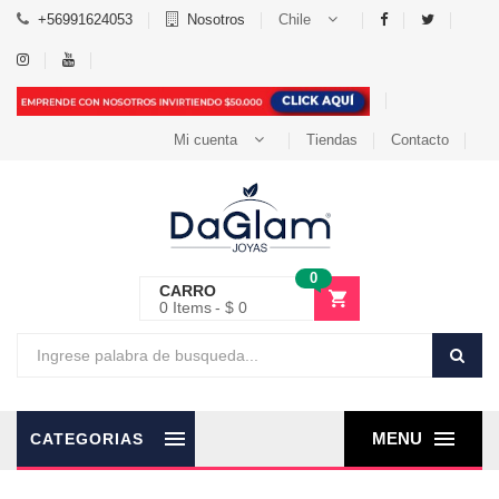
+56991624053
Nosotros
Chile
Mi cuenta
Tiendas
Contacto
0
CARRO
0
Items
$ 0
MENU
CATEGORIAS