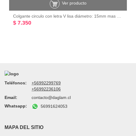
Ver producto
Colgante circulo con letra V lisa diámetro: 15mm mas valier Plata 925
$ 7.350
Teléfonos:
+56992299769
+56992236106
Email:
contacto@daglam.cl
Whatsapp:
56991624053
MAPA DEL SITIO