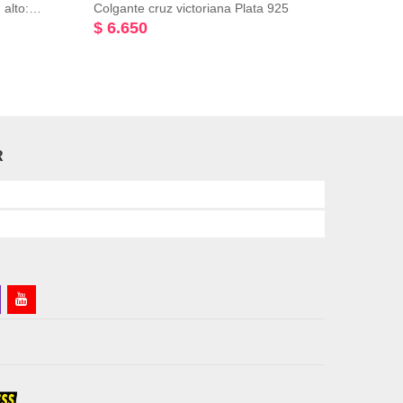
Colgante masculino ancla timón alto: 20 mm plata 925
Colgante cruz victoriana Plata 925
$ 6.650
$ 7.
R