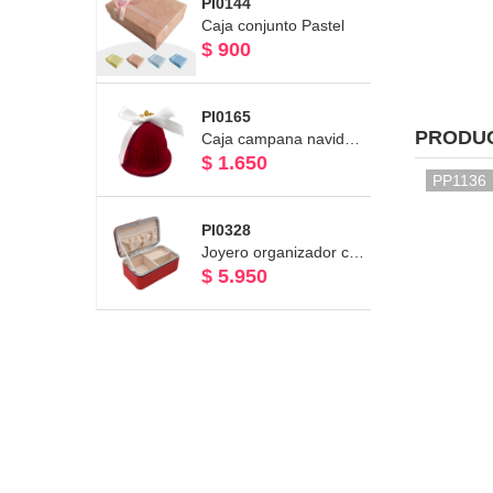
PI0144
Caja conjunto Pastel
$ 900
PI0165
PRODU
Caja campana navideña de terciopelo rojo
$ 1.650
PP1136
PI0328
Joyero organizador color rojo cartera 12 x 7.5 x 5.5cms
$ 5.950