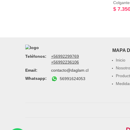
$ 7.35
MAPA D
Teléfonos:
+56992299769
Inicio
+56992236106
Nosotr
Email:
contacto@daglam.cl
Produc
Whatsapp:
56991624053
Medida