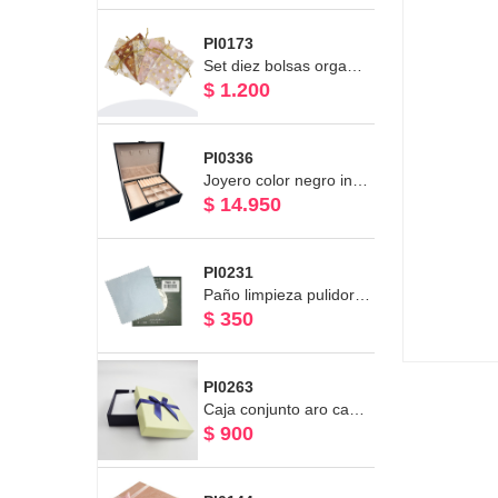
PI0173
Set diez bolsas organza con diseño
$ 1.200
PI0336
Joyero color negro interior en terciopelo y divisiones Tamaño: 23 x 17 x 8,5cm
$ 14.950
PI0231
Paño limpieza pulidor de joyas
$ 350
PI0263
Caja conjunto aro cadena anillo Línea Raso Azul 9.5 x 12.5 x 3.5 cm
$ 900