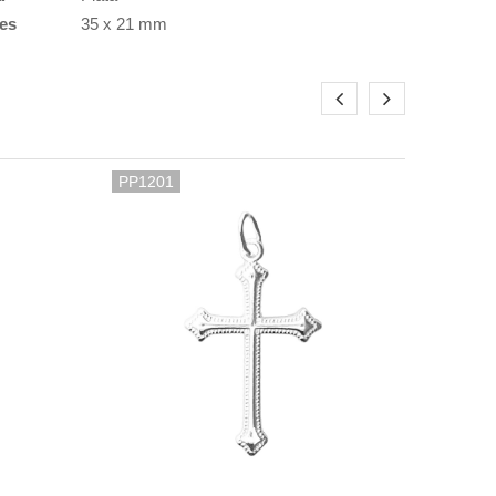
es
35 x 21 mm
PP1201
PP01