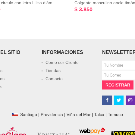
Colgante circulo con letra L lisa diámetro: 15mm mas valier Plata 925
0
$ 3.850
EL SITIO
INFORMACIONES
NEWSLETTE
Como ser Cliente
os
Tiendas
tos
Contacto
REGISTRAR
s
Santiago
|
Providencia
|
Viña del Mar
|
Talca
|
Temuco