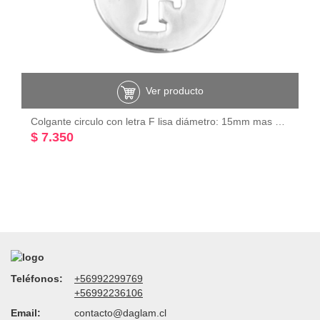
Ver producto
Colgante circulo con letra F lisa diámetro: 15mm mas valier Plata 925
$ 7.350
Teléfonos:
+56992299769
+56992236106
Email:
contacto@daglam.cl