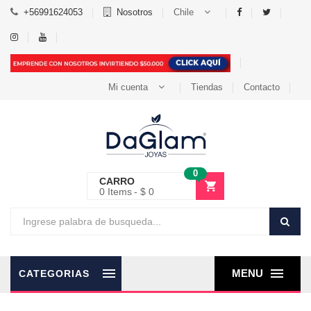
+56991624053
Nosotros
Chile
Mi cuenta
Tiendas
Contacto
0
CARRO
0
Items
$ 0
MENU
CATEGORIAS