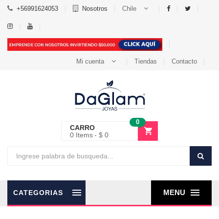
+56991624053
Nosotros
Chile
Mi cuenta
Tiendas
Contacto
0
CARRO
0
Items
$ 0
MENU
CATEGORIAS