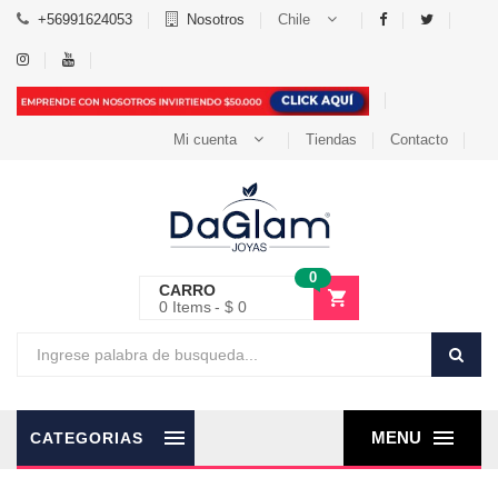
+56991624053
Nosotros
Chile
Mi cuenta
Tiendas
Contacto
0
CARRO
0
Items
$ 0
MENU
CATEGORIAS