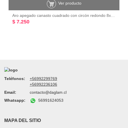
Ver producto
Aro apegado canasto cuadrado con circón redondo 8x8 mm plata 925
$ 7.250
Teléfonos:
+56992299769
+56992236106
Email:
contacto@daglam.cl
Whatsapp:
56991624053
MAPA DEL SITIO