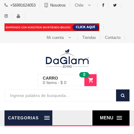
+56991624053
Nosotros
Chile
Mi cuenta
Tiendas
Contacto
0
CARRO
0
Items
$ 0
MENU
CATEGORIAS