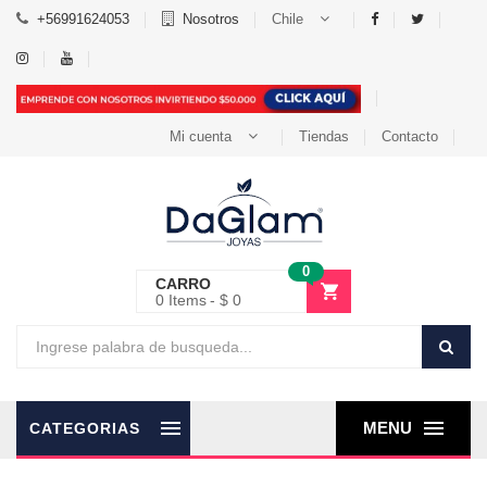
+56991624053
Nosotros
Chile
Mi cuenta
Tiendas
Contacto
0
CARRO
0
Items
$ 0
MENU
CATEGORIAS