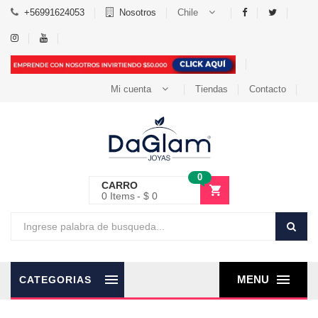
+56991624053
Nosotros
Chile
Mi cuenta
Tiendas
Contacto
0
CARRO
0
Items
$ 0
MENU
CATEGORIAS