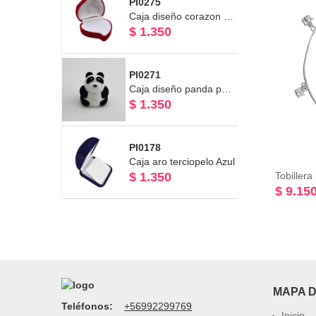
PI0275
Caja diseño corazon para Aro - Anillo Línea Terciopelo 5 x 5
$ 1.350
PI0271
Caja diseño panda para Aro - Anillo Línea Terciopelo 4,5 x 5,5
$ 1.350
PI0178
Caja aro terciopelo Azul
$ 1.350
$ 9.15
MAPA D
Teléfonos:
+56992299769
Inicio