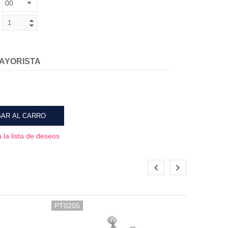
AYORISTA
AR AL CARRO
 la lista de deseos
PT0205
PT01