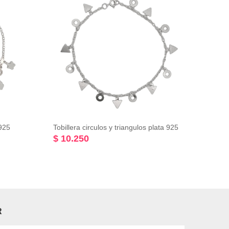
 925
Tobillera circulos y triangulos plata 925
$ 10.250
$ 10
R