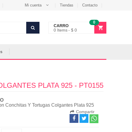
Mi cuenta
Tiendas
Contacto
0
CARRO
0
Items
$ 0
es
GANTES PLATA 925 - PT0155
O
on Conchitas Y Tortugas Colgantes Plata 925
Compartir