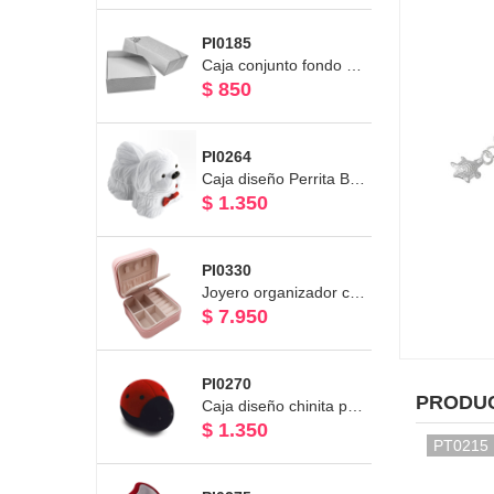
PI0185
Caja conjunto fondo blanco línea plateada
$ 850
PI0264
Caja diseño Perrita Blanca para aro o Anillo Línea Terciopelo
$ 1.350
PI0330
Joyero organizador color rosado con espejo e interior en terciopelo
$ 7.950
PI0270
PRODU
Caja diseño chinita para Aro - Anillo Línea Terciopelo 4,5 x 6cm
$ 1.350
PT0215