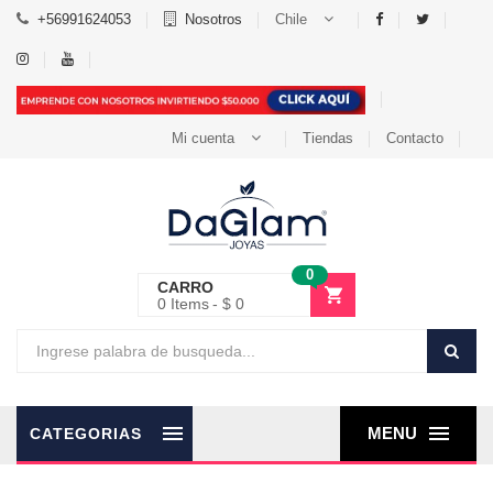
+56991624053
Nosotros
Chile
Mi cuenta
Tiendas
Contacto
0
CARRO
0
Items
$ 0
MENU
CATEGORIAS